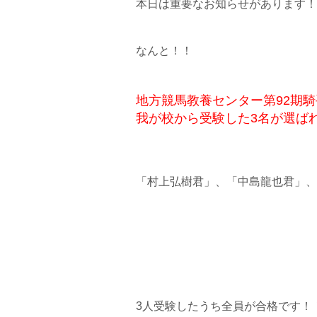
本日は重要なお知らせがあります！
なんと！！
地方競馬教養センター第92期
我が校から受験した3名が選ば
「村上弘樹君」、「中島龍也君」、
3人受験したうち全員が合格です！