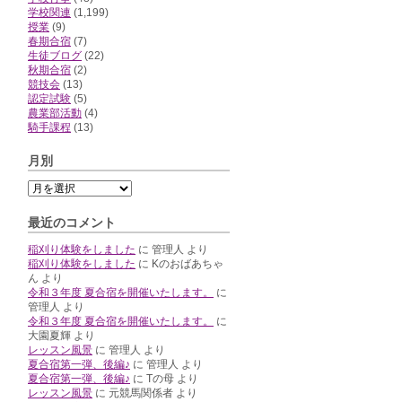
学校関連
(1,199)
授業
(9)
春期合宿
(7)
生徒ブログ
(22)
秋期合宿
(2)
競技会
(13)
認定試験
(5)
農業部活動
(4)
騎手課程
(13)
月別
最近のコメント
稲刈り体験をしました
に
管理人
より
稲刈り体験をしました
に
Kのおばあちゃ
ん
より
令和３年度 夏合宿を開催いたします。
に
管理人
より
令和３年度 夏合宿を開催いたします。
に
大園夏輝
より
レッスン風景
に
管理人
より
夏合宿第一弾、後編♪
に
管理人
より
夏合宿第一弾、後編♪
に
Tの母
より
レッスン風景
に
元競馬関係者
より