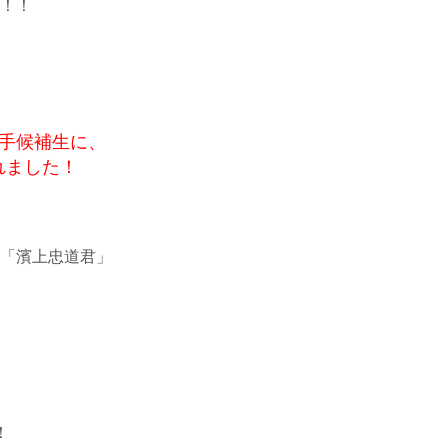
！！
騎手候補生に、
れました！
「濱上忠道君」
！