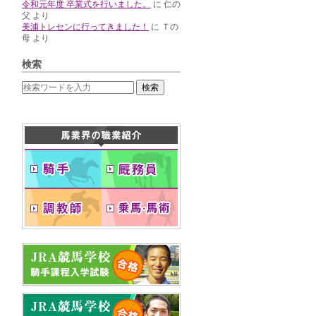
令和元年度 卒業式を行いました。
に
仁の
父
より
美浦トレセンに行ってきました！
に
Ｔの
母
より
検索
検索