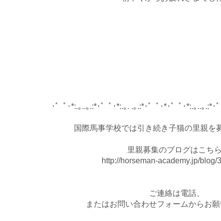
･゜ﾟ･*:.｡..｡.:*･゜ﾟ･*:.｡. .｡.:*･゜ﾟ･*･゜ﾟ･*:.｡..｡.:*
国際馬事学校では引き続き子猫の里親を
里親募集のブログはこちら
http://horseman-academy.jp/blog/
ご連絡は電話、
またはお問い合わせフォームからお願