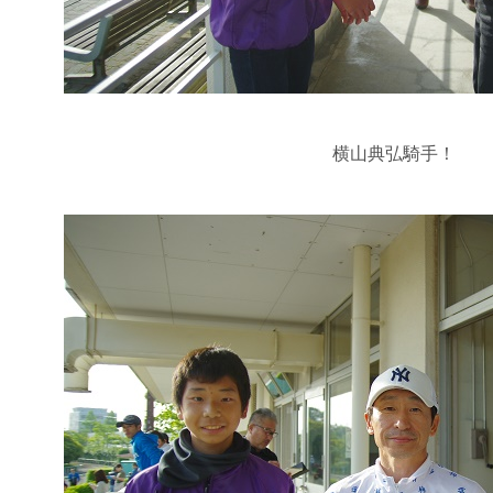
横山典弘騎手！