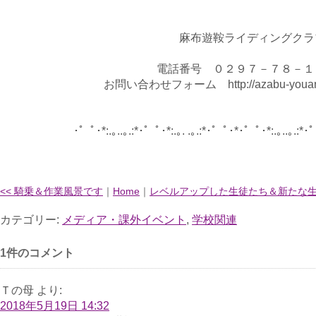
麻布遊鞍ライディングクラ
電話番号 ０２９７－７８－１
お問い合わせフォーム http://azabu-youan.j
･゜ﾟ･*:.｡..｡.:*･゜ﾟ･*:.｡. .｡.:*･゜ﾟ･*･゜ﾟ･*:.｡..｡.:*
<< 騎乗＆作業風景です
｜
Home
｜
レベルアップした生徒たち＆新たな生命
カテゴリー:
メディア・課外イベント
,
学校関連
1件のコメント
Ｔの母
より:
2018年5月19日 14:32