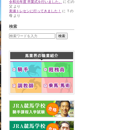
令和元年度 卒業式を行いました。
に
仁の
父
より
美浦トレセンに行ってきました！
に
Ｔの
母
より
検索
検索