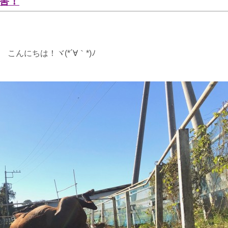
障害！
こんにちは！ヾ(*´∀｀*)ﾉ