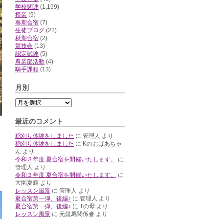
学校関連
(1,199)
授業
(9)
春期合宿
(7)
生徒ブログ
(22)
秋期合宿
(2)
競技会
(13)
認定試験
(5)
農業部活動
(4)
騎手課程
(13)
月別
最近のコメント
稲刈り体験をしました
に
管理人
より
稲刈り体験をしました
に
Kのおばあちゃ
ん
より
令和３年度 夏合宿を開催いたします。
に
管理人
より
令和３年度 夏合宿を開催いたします。
に
大園夏輝
より
レッスン風景
に
管理人
より
夏合宿第一弾、後編♪
に
管理人
より
夏合宿第一弾、後編♪
に
Tの母
より
レッスン風景
に
元競馬関係者
より