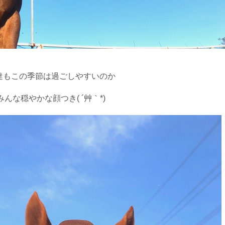
達もこの季節は過ごしやすいのか
みんな穏やかな顔つき( ´艸｀*)