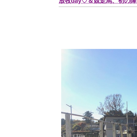
放牧day♡＆競走馬、初の