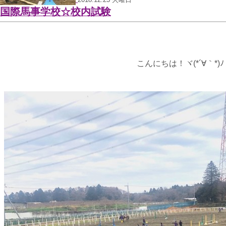
国際馬事学校☆校内試験
こんにちは！ヾ(*´∀｀*)ﾉ