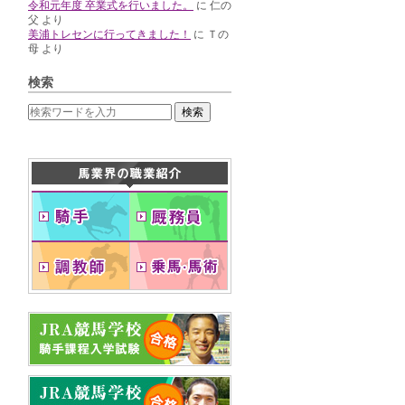
令和元年度 卒業式を行いました。
に
仁の
父
より
美浦トレセンに行ってきました！
に
Ｔの
母
より
検索
検索