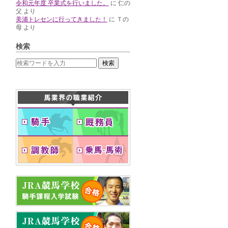
令和元年度 卒業式を行いました。
に
仁の
父
より
美浦トレセンに行ってきました！
に
Ｔの
母
より
検索
検索