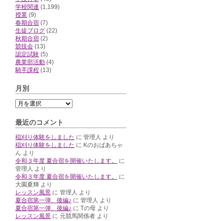
学校関連
(1,199)
授業
(9)
春期合宿
(7)
生徒ブログ
(22)
秋期合宿
(2)
競技会
(13)
認定試験
(5)
農業部活動
(4)
騎手課程
(13)
月別
最近のコメント
稲刈り体験をしました
に
管理人
より
稲刈り体験をしました
に
Kのおばあちゃ
ん
より
令和３年度 夏合宿を開催いたします。
に
管理人
より
令和３年度 夏合宿を開催いたします。
に
大園夏輝
より
レッスン風景
に
管理人
より
夏合宿第一弾、後編♪
に
管理人
より
夏合宿第一弾、後編♪
に
Tの母
より
レッスン風景
に
元競馬関係者
より